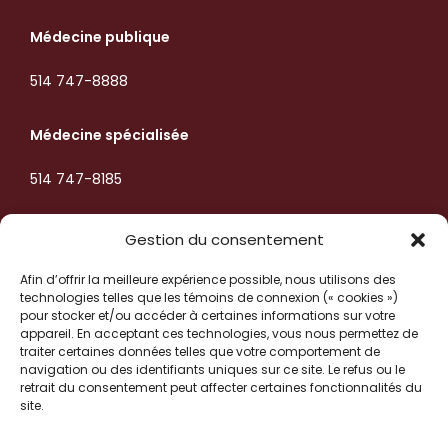
Médecine publique
514 747-8888
Médecine spécialisée
514 747-8185
Radiologie et imagerie
Gestion du consentement
514 747-5995
Afin d’offrir la meilleure expérience possible, nous utilisons des
technologies telles que les témoins de connexion (« cookies »)
pour stocker et/ou accéder à certaines informations sur votre
Services de laboratoire
appareil. En acceptant ces technologies, vous nous permettez de
traiter certaines données telles que votre comportement de
navigation ou des identifiants uniques sur ce site. Le refus ou le
514 747-8084
retrait du consentement peut affecter certaines fonctionnalités du
Suivez-nous !
site.