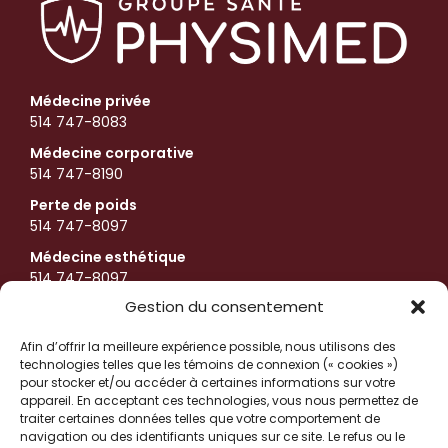
Médecine privée
514 747-8083
Médecine corporative
514 747-8190
Perte de poids
514 747-8097
Médecine esthétique
514 747-8097
Médecine publique
Gestion du consentement
514 747-8888
Afin d’offrir la meilleure expérience possible, nous utilisons des
Médecine spécialisée
technologies telles que les témoins de connexion (« cookies »)
514 747-8185
pour stocker et/ou accéder à certaines informations sur votre
appareil. En acceptant ces technologies, vous nous permettez de
Radiologie et imagerie
traiter certaines données telles que votre comportement de
514 747-5995
navigation ou des identifiants uniques sur ce site. Le refus ou le